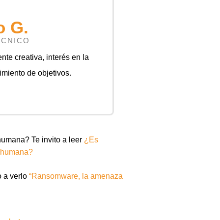
o G.
ÉCNICO
e creativa, interés en la
miento de objetivos.
humana? Te invito a leer
¿Es
ón humana?
o a verlo
“Ransomware, la amenaza