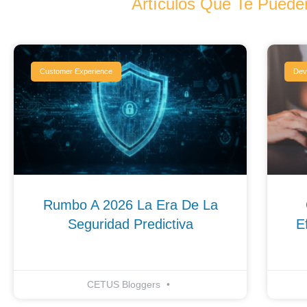
Artículos Que Te Pueden
Customer Experience
De
Rumbo A 2026 La Era De La
Seguridad Predictiva
E
CETUS Bloggers